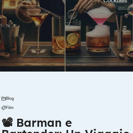
Cocktails
Blog
Film
📽 Barman e