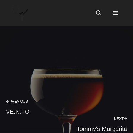
Vai
al
Menu
contenuto
PREVIOUS
VE.N.TO
NEXT
Tommy’s Margarita