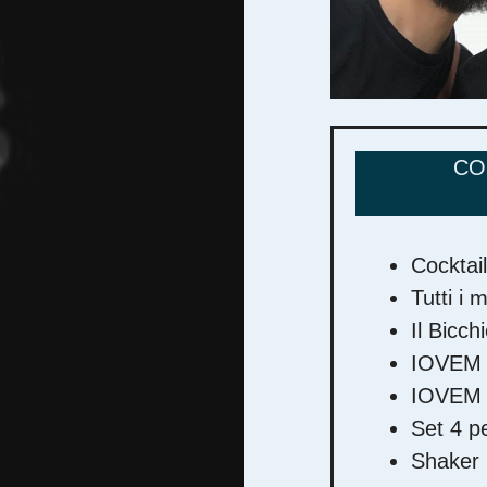
CO
Cocktai
Tutti i m
Il Bicch
IOVEM L
IOVEM T
Set 4 p
Shaker 