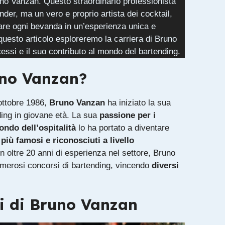
runo Vanzan. Questo straordinario professionista
nder, ma un vero e proprio artista dei cocktail,
are ogni bevanda in un’esperienza unica e
 questo articolo esploreremo la carriera di Bruno
essi e il suo contributo al mondo del bartending.
uno Vanzan?
ottobre 1986,
Bruno Vanzan
ha iniziato la sua
ding in giovane età. La sua
passione per i
ondo dell’ospitalità
lo ha portato a diventare
più famosi e riconosciuti a livello
n oltre 20 anni di esperienza nel settore, Bruno
umerosi concorsi di bartending, vincendo
diversi
si di Bruno Vanzan