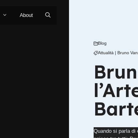
About
Blog
Attualità
|
Bruno Van
Brun
l’Art
Bart
Quando si parla di