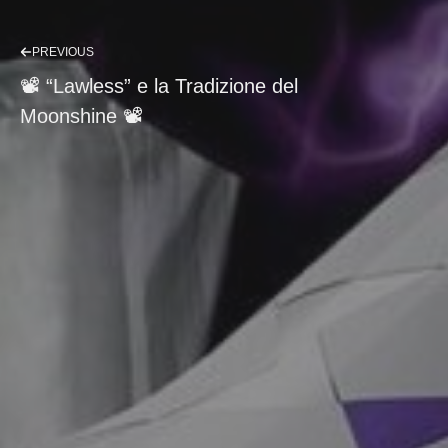
PREVIOUS
📽 “Lawless” e la Tradizione del
Moonshine 📽