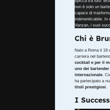
spicca tra tutti: B
non è solo un barte
capace di trasform
indimenticabile. In
Vanzan, i suoi succ
Chi è Br
Nato a Roma il 19 
carriera nel barten
cocktail e per il m
uno dei bartender 
internazionale
. Co
ha partecipato a n
titoli prestigiosi
.
I Succes