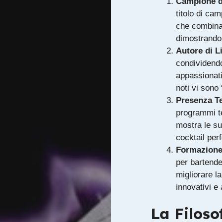
Campione d
titolo di ca
che combina 
dimostrando 
Autore di Li
condividend
appassionati 
noti vi sono
Presenza Te
programmi te
mostra le su
cocktail perf
Formazione
per bartende
migliorare l
innovativi e 
La Filoso