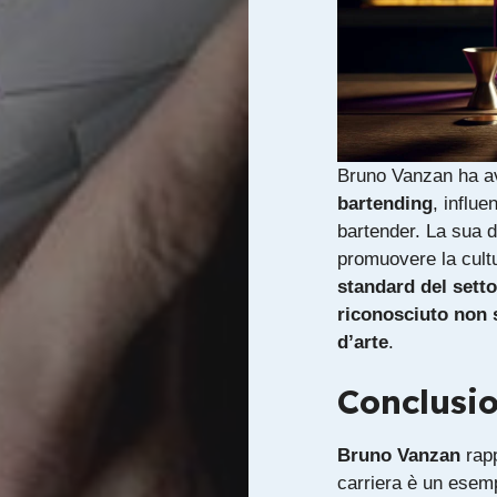
Bruno Vanzan ha a
bartending
, influ
bartender. La sua d
promuovere la cultu
standard del setto
riconosciuto non
d’arte
.
Conclusi
Bruno Vanzan
rap
carriera è un esemp