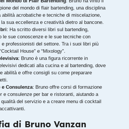
el Mondo di Flair Bartending
: Bruno ha vinto il
mpione del mondo di
flair bartending
, una disciplina
abilità acrobatiche e tecniche di miscelazione,
la sua eccellenza e creatività dietro al bancone.
bri
: Ha scritto diversi libri sul bartending,
o le sue conoscenze e le sue tecniche con
e professionisti del settore. Tra i suoi libri più
 “Cocktail House” e “Mixology”.
levisiva
: Bruno è una figura ricorrente in
levisivi dedicati alla cucina e al bartending, dove
e abilità e offre consigli su come preparare
etti.
 e Consulenza
: Bruno offre corsi di formazione
r e consulenze per bar e ristoranti, aiutando a
a qualità del servizio e a creare menu di cocktail
accattivanti.
fia di Bruno Vanzan