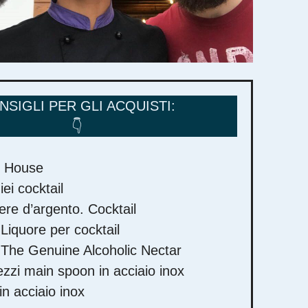
NSIGLI PER GLI ACQUISTI:
👇
l House
iei cocktail
iere d’argento. Cocktail
iquore per cocktail
he Genuine Alcoholic Nectar
ezzi main spoon in acciaio inox
in acciaio inox