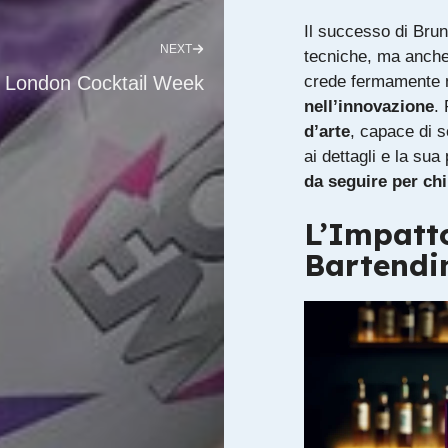
Il successo di Bruno
NEXT
tecniche, ma anche
London Cocktail Week
crede fermamente 
nell’innovazione
.
d’arte
, capace di s
ai dettagli e la su
da seguire per ch
L’Impatt
Bartendi